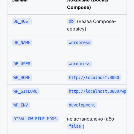
Compose)
(назва Compose-
DB_HOST
db
сервісу)
DB_NAME
wordpress
DB_USER
wordpress
WP_HOME
http://localhost:8880
WP_SITEURL
http://localhost:8880/wp
WP_ENV
development
не встановлено (або
DISALLOW_FILE_MODS
)
false