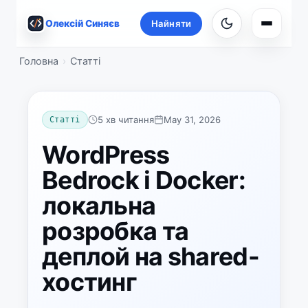
Олексій Синяєв
Найняти
Навігац
Головна
Статті
5 хв читання
May 31, 2026
Статті
WordPress
Bedrock і Docker:
локальна
розробка та
деплой на shared-
хостинг