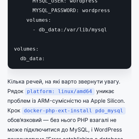
      MYSQL_USER: wordpress

      MYSQL_PASSWORD: wordpress

    volumes:

      - db_data:/var/lib/mysql

volumes:

  db_data:
Кілька речей, на які варто звернути увагу.
Рядок
уникає
platform: linux/amd64
проблем із ARM-сумісністю на Apple Silicon.
Крок
docker-php-ext-install pdo_mysql
обов’язковий — без нього PHP взагалі не
може підключитися до MySQL, і WordPress