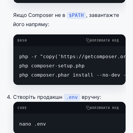
Якщо Composer не в
, завантажте
$PATH
його напряму:
BASH
КОПІЮВАТИ КОД
php -r "copy('https://getcomposer.org/
php composer-setup.php

php composer.phar install --no-dev --o
Створіть продакшн
вручну:
.env
CODE
КОПІЮВАТИ КОД
nano .env