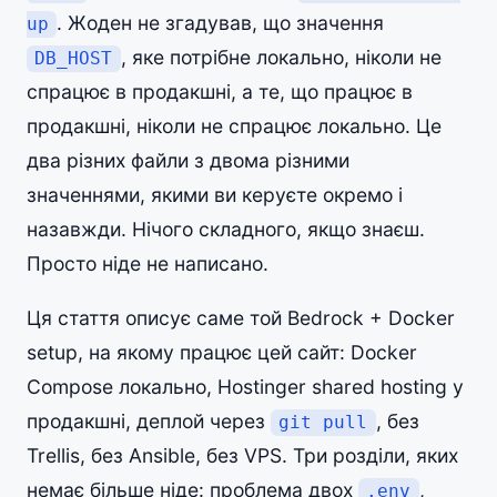
. Жоден не згадував, що значення
up
, яке потрібне локально, ніколи не
DB_HOST
спрацює в продакшні, а те, що працює в
продакшні, ніколи не спрацює локально. Це
два різних файли з двома різними
значеннями, якими ви керуєте окремо і
назавжди. Нічого складного, якщо знаєш.
Просто ніде не написано.
Ця стаття описує саме той Bedrock + Docker
setup, на якому працює цей сайт: Docker
Compose локально, Hostinger shared hosting у
продакшні, деплой через
, без
git pull
Trellis, без Ansible, без VPS. Три розділи, яких
немає більше ніде: проблема двох
,
.env