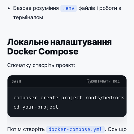
Базове розуміння
файлів і роботи з
.env
терміналом
Локальне налаштування
Docker Compose
Спочатку створіть проект:
BASH
КОПІЮВАТИ КОД
composer create-project roots/bedrock you
cd your-project
Потім створіть
. Ось що
docker-compose.yml