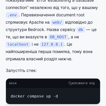
показуватиме “Error establishing a database
connection” незалежно від того, що у вашому
. Перевизначення document root
.env
спрямовує Apache на
відповідно до
web/
структури Bedrock. Назва сервісу
— це
db
те, що ви вказуєте в
, а не
DB_HOST
і не
. Це
localhost
127.0.0.1
найпоширеніша перша помилка, тому вона
отримала власний розділ нижче.
Запустіть стек:
BASH
КОПІЮВАТИ КОД
docker compose up -d