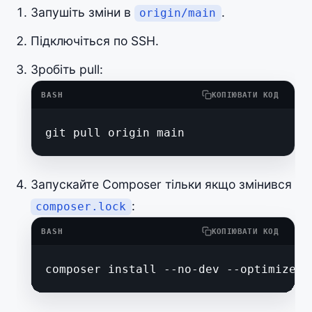
Запушіть зміни в
.
origin/main
Підключіться по SSH.
Зробіть pull:
BASH
КОПІЮВАТИ КОД
git pull origin main
Запускайте Composer тільки якщо змінився
:
composer.lock
BASH
КОПІЮВАТИ КОД
composer install --no-dev --optimize-a