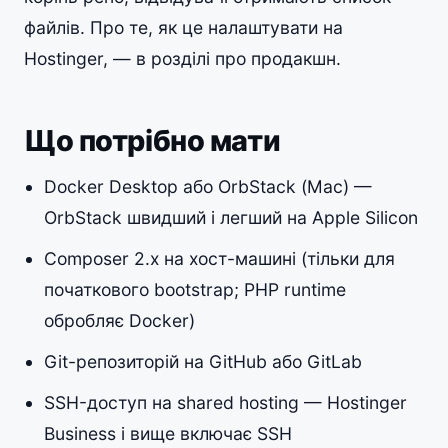
файлів. Про те, як це налаштувати на
Hostinger, — в розділі про продакшн.
Що потрібно мати
Docker Desktop або OrbStack (Mac) —
OrbStack швидший і легший на Apple Silicon
Composer 2.x на хост-машині (тільки для
початкового bootstrap; PHP runtime
обробляє Docker)
Git-репозиторій на GitHub або GitLab
SSH-доступ на shared hosting — Hostinger
Business і вище включає SSH