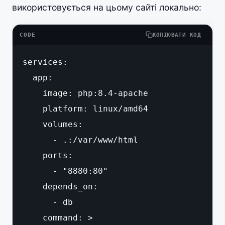
використовується на цьому сайті локально:
CODE
КОПІЮВАТИ КОД
services:

  app:

    image: php:8.4-apache

    platform: linux/amd64

    volumes:

      - .:/var/www/html

    ports:

      - "8880:80"

    depends_on:

      - db

    command: >
