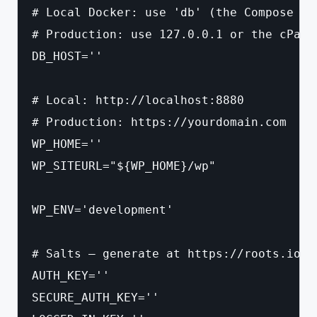
# Local Docker: use 'db' (the Compose ser
# Production: use 127.0.0.1 or the cPanel
DB_HOST=''

# Local: http://localhost:8880

# Production: https://yourdomain.com

WP_HOME=''

WP_SITEURL="${WP_HOME}/wp"

WP_ENV='development'

# Salts — generate at https://roots.io/sa
AUTH_KEY=''

SECURE_AUTH_KEY=''
