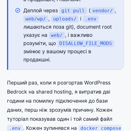
Деплой через
(
,
git pull
vendor/
,
і
web/wp/
uploads/
.env
лишаються поза git), document root
указує на
, і важливо
web/
розуміти, що
DISALLOW_FILE_MODS
змінює у вашому процесі в
продакшні.
Перший раз, коли я розгортав WordPress
Bedrock на shared hosting, я витратив дві
години на помилку підключення до бази
даних, перш ніж зрозумів причину. Кожен
туторіал показував один і той самий файл
. Кожен зупинявся на
.env
docker compose