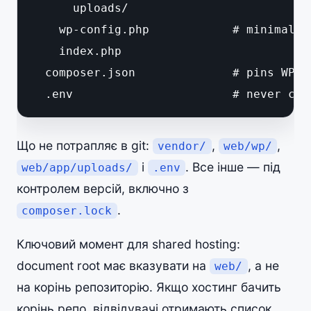
      uploads/

    wp-config.php            # minimal b
    index.php

  composer.json              # pins WP c
  .env                       # never com
Що не потрапляє в git:
,
,
vendor/
web/wp/
і
. Все інше — під
web/app/uploads/
.env
контролем версій, включно з
.
composer.lock
Ключовий момент для shared hosting:
document root має вказувати на
, а не
web/
на корінь репозиторію. Якщо хостинг бачить
корінь репо, відвідувачі отримають список