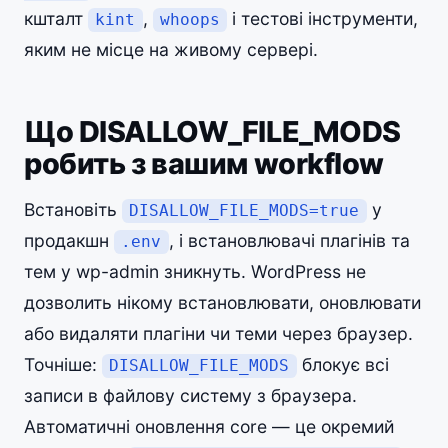
кшталт
,
і тестові інструменти,
kint
whoops
яким не місце на живому сервері.
Що DISALLOW_FILE_MODS
робить з вашим workflow
Встановіть
у
DISALLOW_FILE_MODS=true
продакшн
, і встановлювачі плагінів та
.env
тем у wp-admin зникнуть. WordPress не
дозволить нікому встановлювати, оновлювати
або видаляти плагіни чи теми через браузер.
Точніше:
блокує всі
DISALLOW_FILE_MODS
записи в файлову систему з браузера.
Автоматичні оновлення core — це окремий