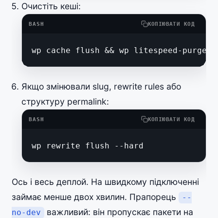
Очистіть кеші:
BASH
КОПІЮВАТИ КОД
wp cache flush && wp litespeed-purge a
Якщо змінювали slug, rewrite rules або
структуру permalink:
BASH
КОПІЮВАТИ КОД
wp rewrite flush --hard
Ось і весь деплой. На швидкому підключенні
займає менше двох хвилин. Прапорець
--
важливий: він пропускає пакети на
no-dev