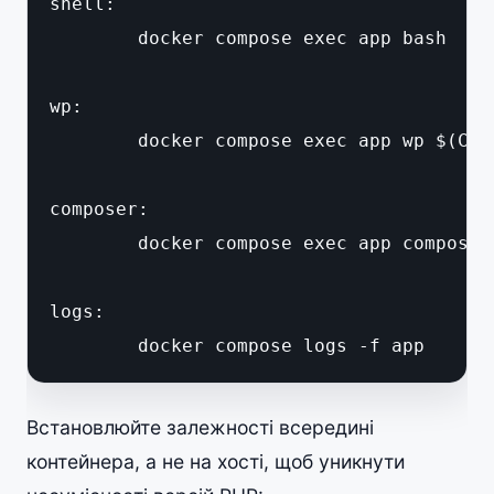
shell:

	docker compose exec app bash

wp:

	docker compose exec app wp $(CMD) --allow-root

composer:

	docker compose exec app composer $(CMD)

logs:

	docker compose logs -f app
Встановлюйте залежності всередині
контейнера, а не на хості, щоб уникнути