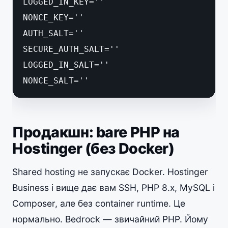
LOGGED_IN_KEY=''

NONCE_KEY=''

AUTH_SALT=''

SECURE_AUTH_SALT=''

LOGGED_IN_SALT=''

NONCE_SALT=''
Продакшн: bare PHP на
Hostinger (без Docker)
Shared hosting не запускає Docker. Hostinger
Business і вище дає вам SSH, PHP 8.x, MySQL і
Composer, але без container runtime. Це
нормально. Bedrock — звичайний PHP. Йому