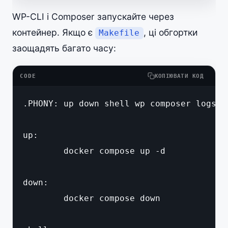
WP-CLI і Composer запускайте через
контейнер. Якщо є
, ці обгортки
Makefile
заощадять багато часу:
CODE
КОПІЮВАТИ КОД
.PHONY: up down shell wp composer logs

up:

	docker compose up -d

down:

	docker compose down
