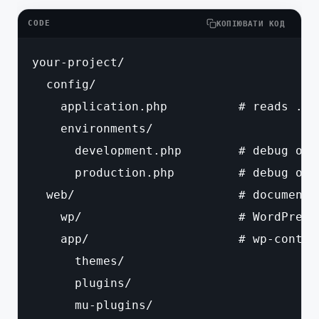
CODE
КОПІЮВАТИ КОД
your-project/

  config/

    application.php          # reads .en
    environments/

      development.php        # debug on,
      production.php         # debug off
  web/                       # document 
    wp/                      # WordPress
    app/                     # wp-content
      themes/

      plugins/

      mu-plugins/
