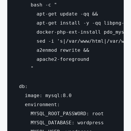
      bash -c "

        apt-get update -qq &&

        apt-get install -y -qq libpng-de
        docker-php-ext-install pdo_mysql 
        sed -i 's|/var/www/html|/var/www
        a2enmod rewrite &&

        apache2-foreground

      "

  db:

    image: mysql:8.0

    environment:

      MYSQL_ROOT_PASSWORD: root

      MYSQL_DATABASE: wordpress
