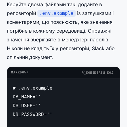
Керуйте двома файлами так: додайте в
репозиторій
із заглушками і
.env.example
коментарями, що пояснюють, яке значення
потрібне в кожному середовищі. Справжні
значення зберігайте в менеджері паролів.
Ніколи не кладіть їх у репозиторій, Slack або
спільний документ.
MARKDOWN
КОПІЮВАТИ КОД
# .env.example

DB_NAME=''

DB_USER=''

DB_PASSWORD=''
