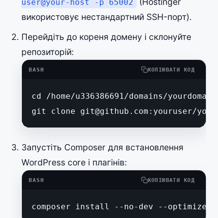
(Hostinger
user@your-host -p 65002
використовує нестандартний SSH-порт).
Перейдіть до кореня домену і склонуйте
репозиторій:
BASH
КОПІЮВАТИ КОД
cd /home/u336386691/domains/yourdomain.
git clone 
git@github.com
:youruser/your
Запустіть Composer для встановлення
WordPress core і плагінів:
BASH
КОПІЮВАТИ КОД
composer install --no-dev --optimize-a