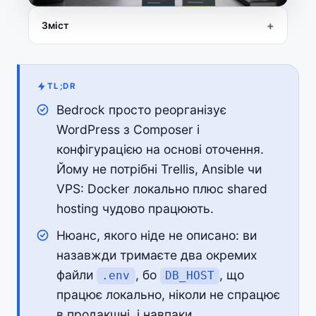
Зміст
TL;DR
Bedrock просто реорганізує
WordPress з Composer і
конфігурацією на основі оточення.
Йому не потрібні Trellis, Ansible чи
VPS: Docker локально плюс shared
hosting чудово працюють.
Нюанс, якого ніде не описано: ви
назавжди тримаєте два окремих
файли
, бо
, що
.env
DB_HOST
працює локально, ніколи не спрацює
в продакшні, і навпаки.