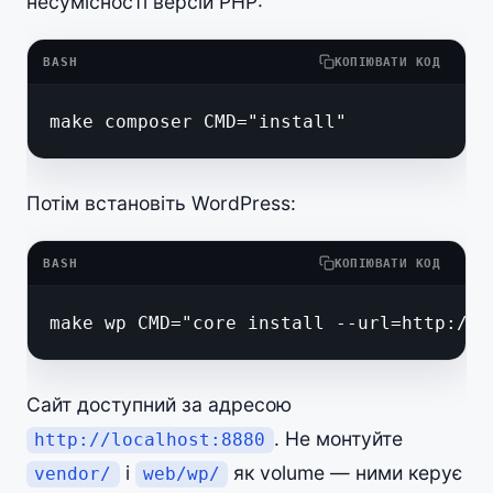
несумісності версій PHP:
BASH
КОПІЮВАТИ КОД
make composer CMD="install"
Потім встановіть WordPress:
BASH
КОПІЮВАТИ КОД
make wp CMD="core install --url=http://l
Сайт доступний за адресою
. Не монтуйте
http://localhost:8880
і
як volume — ними керує
vendor/
web/wp/