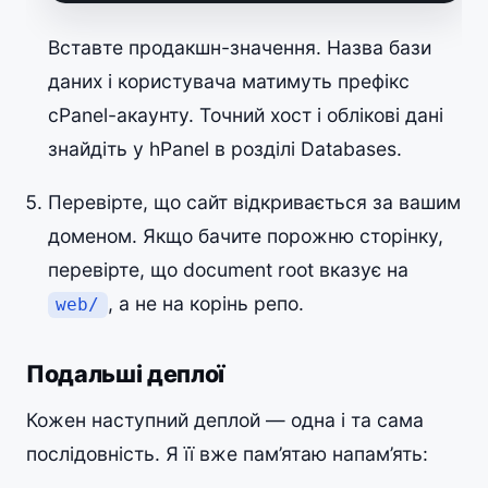
Вставте продакшн-значення. Назва бази
даних і користувача матимуть префікс
cPanel-акаунту. Точний хост і облікові дані
знайдіть у hPanel в розділі Databases.
Перевірте, що сайт відкривається за вашим
доменом. Якщо бачите порожню сторінку,
перевірте, що document root вказує на
, а не на корінь репо.
web/
Подальші деплої
Кожен наступний деплой — одна і та сама
послідовність. Я її вже пам’ятаю напам’ять: