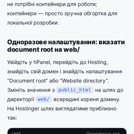
не потрібні контейнери для роботи;
контейнери — просто зручна обгортка для
локальної розробки.
Одноразове налаштування: вказати
document root на web/
Увійдіть у hPanel, перейдіть до Hosting,
знайдіть свій домен і знайдіть налаштування
“Document root” або “Website directory”.
Змініть значення з
на шлях до
public_html
директорії
всередині кореня домену.
web/
На Hostinger шлях виглядатиме приблизно
так:
CODE
КОПІЮВАТИ КОД