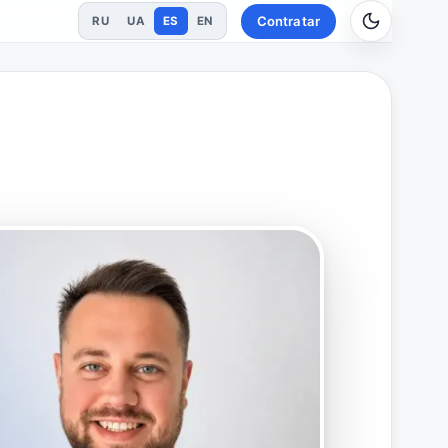
Contratar
RU
UA
ES
EN