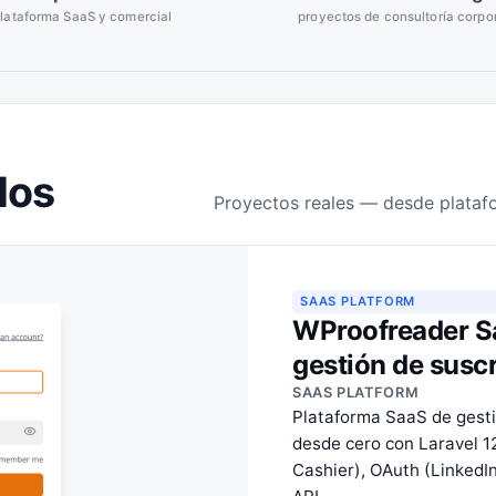
lataforma SaaS y comercial
proyectos de consultoría corpo
dos
Proyectos reales — desde plataf
SAAS PLATFORM
WProofreader S
gestión de susc
SAAS PLATFORM
Plataforma SaaS de gesti
desde cero con Laravel 12,
Cashier), OAuth (LinkedI