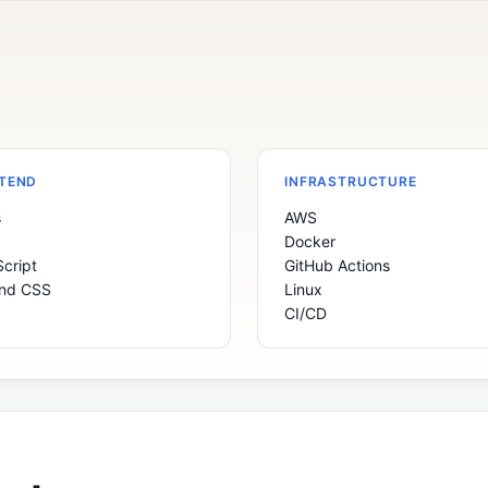
TEND
INFRASTRUCTURE
s
AWS
Docker
cript
GitHub Actions
ind CSS
Linux
CI/CD