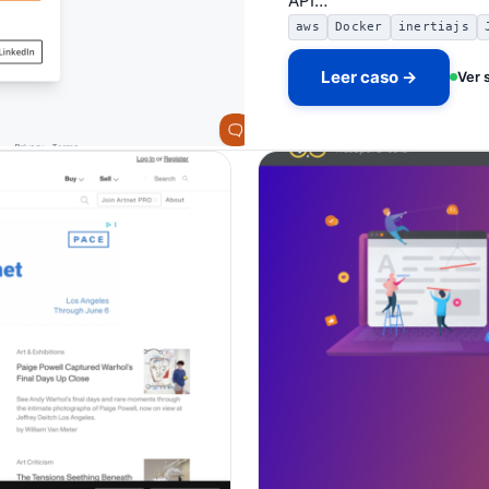
API…
aws
Docker
inertiajs
Leer caso →
Ver 