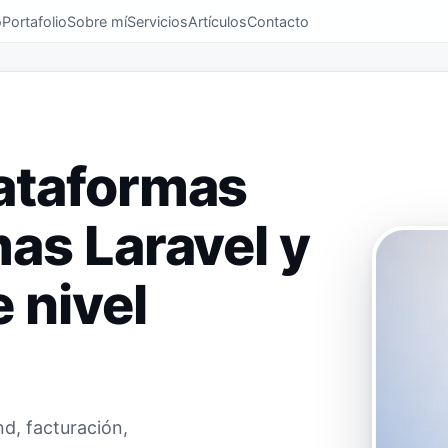
o
Portafolio
Sobre mí
Servicios
Artículos
Contacto
ataformas
as Laravel y
 nivel
d, facturación,