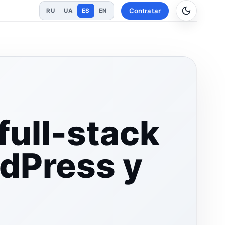
Contratar
RU
UA
ES
EN
full-stack
rdPress y