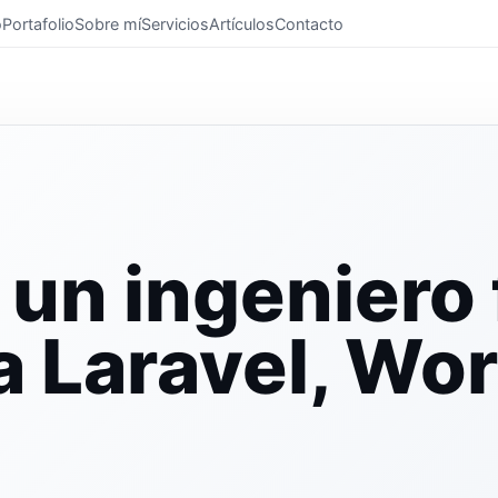
o
Portafolio
Sobre mí
Servicios
Artículos
Contacto
 un ingeniero 
a Laravel, Wo