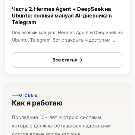
Часть 2. Hermes Agent + DeepSeek на
Ubuntu: полный мануал AI-дневника в
Telegram
Пошаговый мануал: Hermes Agent и DeepSeek на
Ubuntu, Telegram-бот с закрытым доступом,
локальный faster-whisper, Markdown vault,
приватный Git и напоминание в 21:00.
Все статьи →
О СЕБЕ
Как я работаю
Последние 10+ лет я строю системы,
которые должны оставаться надёжными
долгое время после запуска.