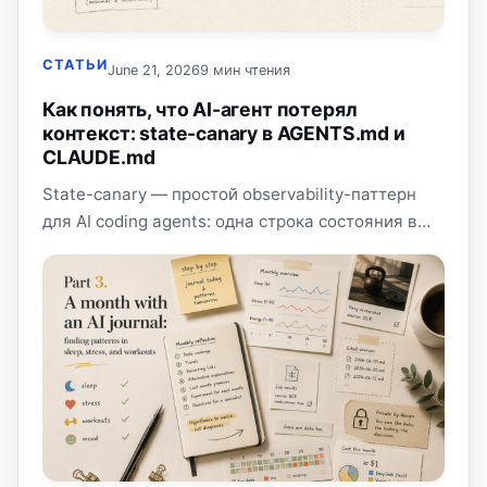
СТАТЬИ
June 21, 2026
9 мин чтения
Как понять, что AI-агент потерял
контекст: state-canary в AGENTS.md и
CLAUDE.md
State-canary — простой observability-паттерн
для AI coding agents: одна строка состояния в
каждом ответе помогает раньше заметить
context drift, потерю scope и забытые
ограничения.