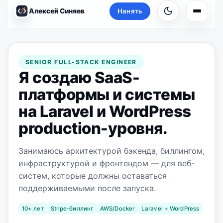
Алексей Синяев
Нанять
Основ
SENIOR FULL-STACK ENGINEER
Я создаю SaaS-
платформы и системы
на Laravel и WordPress
production-уровня.
Занимаюсь архитектурой бэкенда, биллингом,
инфраструктурой и фронтендом — для веб-
систем, которые должны оставаться
поддерживаемыми после запуска.
10+ лет
Stripe-биллинг
AWS/Docker
Laravel + WordPress