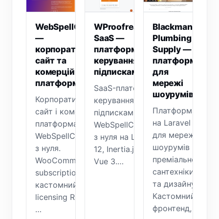
WebSpellChecker
WProofreader
Blackman
—
SaaS —
Plumbing
корпоративний
платформа
Supply —
сайт та
керування
платформа
комерційна
підписками
для
платформа
мережі
SaaS-платформа
шоурумів
Корпоративний
керування
Платформа
сайт і комерційна
підписками для
на Laravel
платформа
WebSpellChecker,
для мережі
WebSpellChecker,
з нуля на Laravel
шоурумів
з нуля.
12, Inertia.js та
преміальної
WooCommerce
Vue 3.…
сантехніки
subscriptions,
та дизайну.
кастомний
Кастомний
licensing REST API,
фронтенд,
…