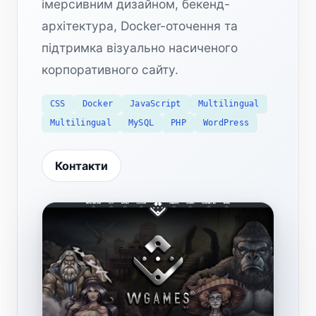
імерсивним дизайном, бекенд-
архітектура, Docker-оточення та
підтримка візуально насиченого
корпоративного сайту.
CSS
Docker
JavaScript
Multilingual
Multilingual
MySQL
PHP
WordPress
Контакти