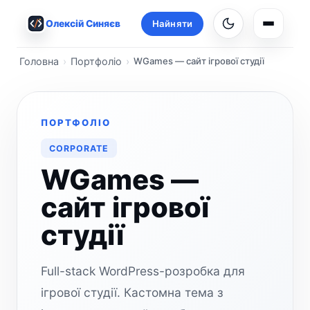
Олексій Синяєв
Найняти
Навігац
Головна
Портфоліо
WGames — сайт ігрової студії
ПОРТФОЛІО
CORPORATE
WGames —
сайт ігрової
студії
Full-stack WordPress-розробка для
ігрової студії. Кастомна тема з